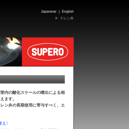
Japanese
|
English
▶
ドレン弁
配管内の酸化スケールの噴出による相
言えます。
ドレン弁の長期使用に寄与すべく、エ
考え〉