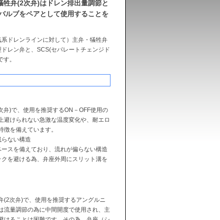
犠牲弁(2次弁)はドレン排出量調節と
のバルブをペアとして使用することを
気系ドレンラインに対して）主弁・犠牲弁
ドレン弁と、SCS(セパレートチェンジド
です。
次弁)で、使用を推奨するON－OFF使用の
上避けられない急激な温度変化や、耐エロ
特徴を備えています。
残らない構造
ペースを備えており、流れが偏らない構造
ックを避ける為、弁座外周にスリット溝を
(2次弁)で、使用を推奨するアングルニ
は流量調節の為に中間開度で使用され、主
避けることは困難です。その為、弁座（シ