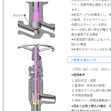
ート）交換可能な構造とする
ます。
●逆流アングル弁構造とし、
の衝突、キャビテーション・
内壁のエロージョンを防止
●シール部と絞り部を分離す
能を確保できる構造
●弁座温度の急変によるクラ
設けた構造
●弁座がエロージョンされた
ご注文にあたって
ご注文にあたっては、次のこ
●使用条件
１.設計圧力・温度
２.配管内・外径及び材質
３.玉形かアングル形か及び
４.年間使用頻度
５.排出ドレン制御流量幅及
●旧弁とお取り替えの場合、