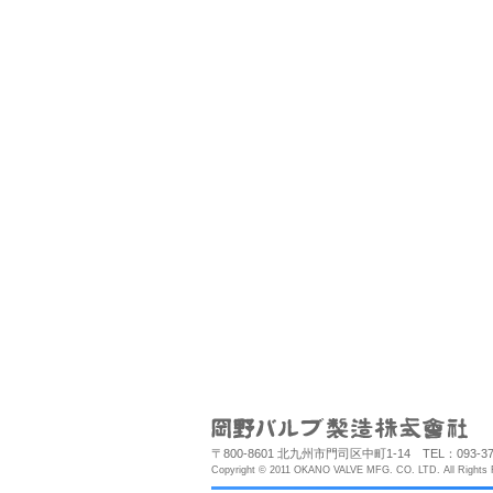
〒800-8601 北九州市門司区中町1-14 TEL：093-372-
Copyright © 2011 OKANO VALVE MFG. CO. LTD. All Rights 