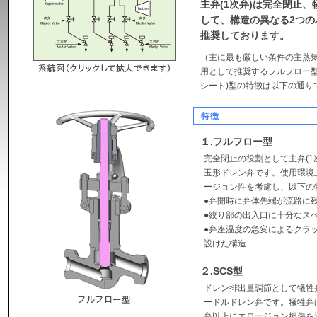
主弁(1次弁)は完全閉止、
して、構造の異なる2つ
推奨しております。
（主に最も厳しい条件の主蒸
用として推奨するフルフロー型
シート)型の特徴は以下の通り
特徴
１.フルフロー型
完全閉止の役割として主弁(1
玉形ドレン弁です。使用環境
ージョン性を考慮し、以下の
●弁開時に弁体先端が流路に
●絞り部の出入口に十分なス
●弁座温度の急変によるクラ
設けた構造
２.SCS型
ドレン排出量調節として犠牲弁
ードルドレン弁です。犠牲弁
弁以上にエロージョン損傷を