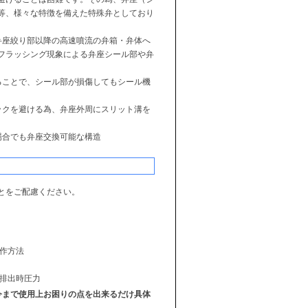
等、様々な特徴を備えた特殊弁としており
弁座絞り部以降の高速噴流の弁箱・弁体へ
フラッシング現象による弁座シール部や弁
ることで、シール部が損傷してもシール機
ックを避ける為、弁座外周にスリット溝を
場合でも弁座交換可能な構造
とをご配慮ください。
操作方法
び排出時圧力
今まで使用上お困りの点を出来るだけ具体