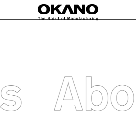
ABOUT US
WORKS
FEATURE
NEWS
IR
CONTACT
C
s
Abo