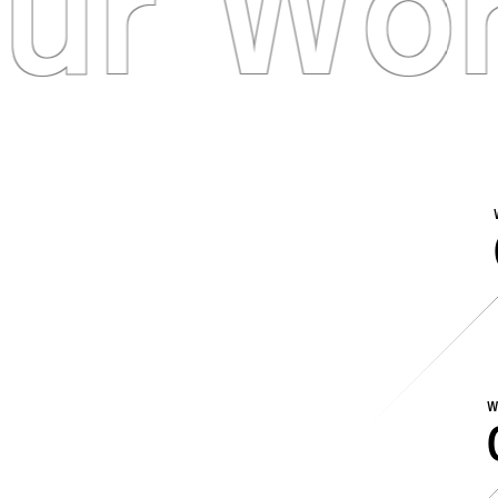
ur Wo
W