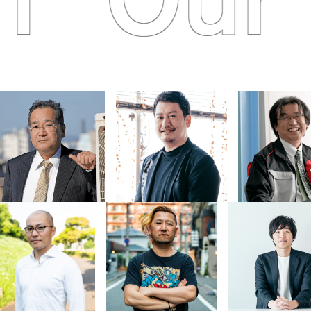
m
Our