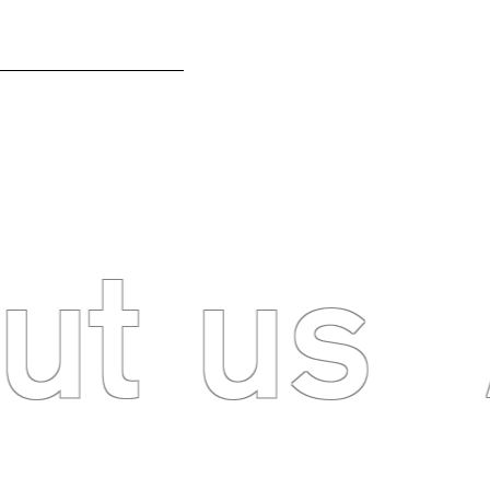
AREER
INNOVATION BASE
ut us