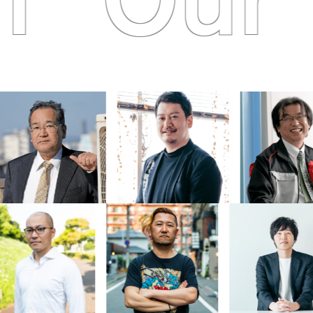
m
Our