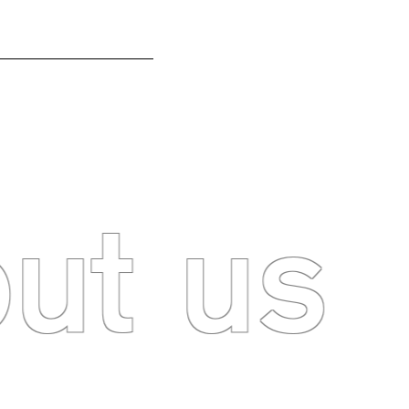
AREER
INNOVATION BASE
ut us