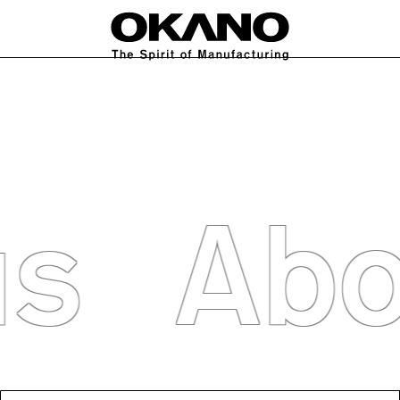
ABOUT US
WORKS
FEATURE
NEWS
IR
CONTACT
C
us
Abo