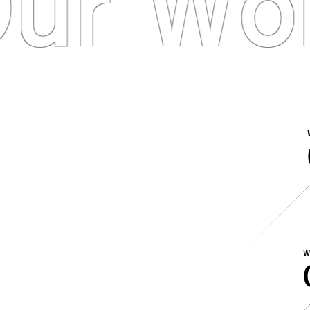
ur Wo
W