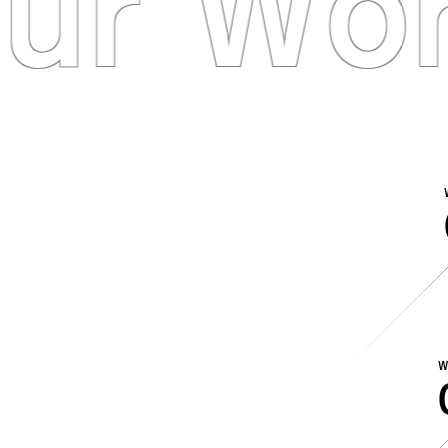
ur Wo
W