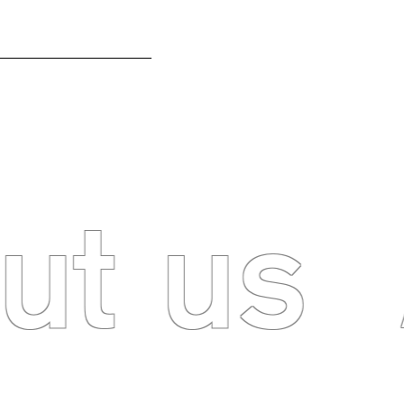
AREER
INNOVATION BASE
ut us