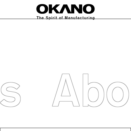
ABOUT US
WORKS
FEATURE
NEWS
IR
CONTACT
C
s
Abo