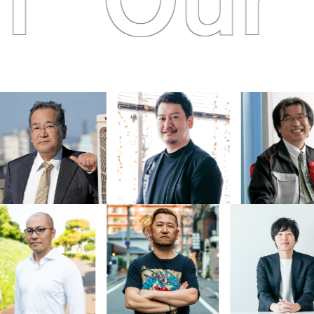
m
Our